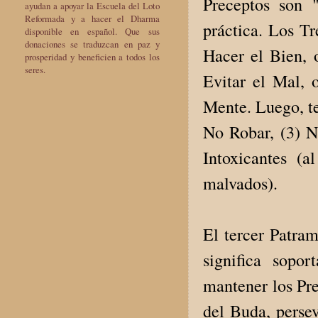
Preceptos son 
ayudan a apoyar la Escuela del Loto
Reformada y a hacer el Dharma
práctica. Los Tr
disponible en español. Que sus
donaciones se traduzcan en paz y
Hacer el Bien, o
prosperidad y beneficien a todos los
seres.
Evitar el Mal, o
Mente. Luego, te
No Robar, (3) N
Intoxicantes (
malvados).
El tercer Patram
significa sopo
mantener los Pr
del Buda, persev