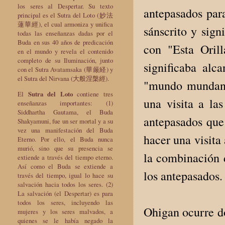
los seres al Despertar. Su texto
antepasados ​​pa
principal es el Sutra del Loto (妙法
蓮華經), el cual armoniza y unifica
sánscrito y sign
todas las enseñanzas dadas por el
Buda en sus 40 años de predicación
con "Esta Oril
en el mundo y revela el contenido
completo de su Iluminación, junto
significaba alc
con el Sutra Avatamsaka (華厳経) y
el Sutra del Nirvana (大般涅槃經).
"mundo mundano"
El
Sutra del Loto
contiene tres
una visita a la
enseñanzas importantes: (1)
Siddhartha Gautama, el Buda
antepasados ​​qu
Shakyamuni, fue un ser mortal y a su
vez una manifestación del Buda
hacer una visita
Eterno. Por ello, el Buda nunca
murió, sino que su presencia se
la combinación d
extiende a través del tiempo eterno.
Así como el Buda se extiende a
los antepasados
través del tiempo, igual lo hace su
salvación hacia todos los seres. (2)
La salvación (el Despertar) es para
todos los seres, incluyendo las
Ohigan ocurre do
mujeres y los seres malvados, a
quienes se le había negado la