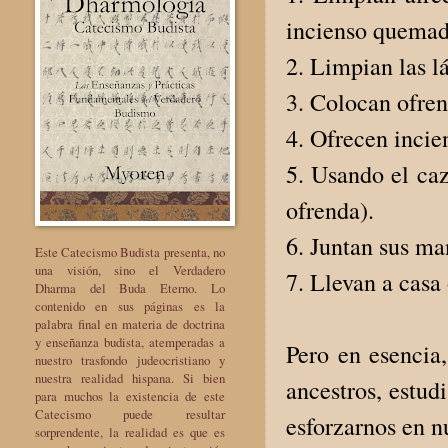
incienso quemad
2. Limpian las l
3. Colocan ofren
4. Ofrecen incie
5. Usando el caz
ofrenda).
6. Juntan sus ma
Este Catecismo Budista presenta, no
una visión, sino el Verdadero
7. Llevan a casa 
Dharma del Buda Eterno. Lo
contenido en sus páginas es la
palabra final en materia de doctrina
y enseñanza budista, atemperadas a
Pero en esencia
nuestro trasfondo judeocristiano y
nuestra realidad hispana. Si bien
ancestros, estud
para muchos la existencia de este
Catecismo puede resultar
esforzarnos en n
sorprendente, la realidad es que es