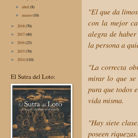
abril
(8)
►
"El que da limos
marzo
(10)
►
con la mejor ca
2018
(70)
►
alegra de haber
2017
(40)
►
la persona a qui
2016
(23)
►
2015
(70)
►
2014
(110)
►
"La correcta ob
El Sutra del Loto:
mirar lo que se
pura que todos e
vida misma.
"Hay siete clase
poseen riquezas.