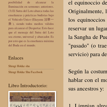
el equinoccio de
posibilidad de alcanzar la
Iluminación en sermones anteriores.
Originalmente, 
(3) El Sutra del Loto abarca todas las
enseñanzas y prácticas budistas bajo
los equinoccios 
el Vehículo Único (Ekayana 法華一
乘), siendo todos medios válidos
reservar un luga
para alcanzar el Despertar. Esto hace
que el mensaje del Sutra del Loto
la Sangha de Pue
sea eterno, universal y abarcador. Es
por esto que es la enseñanza máxima
"pasado" (o tra
del Buda en el mundo.
servicio) para de
Enlaces
Shingi Hokke shu
Según la costumb
Shingi Hokke Shu Facebook
hablar con el mo
Libro Introductorio:
sus ancestros y:
1. Limpian alre