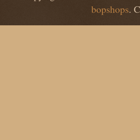
bopshops
. 