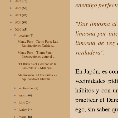
2023
(72)
►
enemigo perfect
2022
(63)
►
2021
(93)
►
"Dar limosna al 
2020
(99)
►
2019
(65)
▼
limosna por ini
octubre
(4)
▼
limosna de vez 
Mente Pura - Tierra Pura: Las
Ruminaciones Onírica...
verdadera".
Mente Pura – Tierra Pura:
Intersecciones entre el ...
"El Buda es el Corazón de la
Existencia" - Miradas...
En Japón, es con
Alcanzando la Otra Orilla - -
Aplicando el Dharma...
vecinidades pi
septiembre
(2)
hábitos y con u
►
agosto
(6)
►
practicar el Dan
julio
(5)
►
ego, sin saber qu
junio
(14)
►
mayo
(16)
►