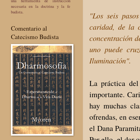
una herramienta de instrucción
necesaria en la doctrina y la fe
budista.
"Los seis pasos
caridad, de la 
Comentario al
Catecismo Budista
concentración de
uno puede cruz
Iluminación".
La práctica del
importante. Cari
hay muchas cla
ofrendas, en esen
el Dana Paramita
Por ello, el dar