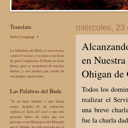
Translate
miércoles, 23
Select Language
▼
Alcanzando
La Sabiduría del Buda es tan extensa
en Nuestra
como el océano, y su alma está llena
de gran Compasión. El Buda no tiene
forma, pero se manifiesta de muchas
Ohigan de
formas, y nos predica por medio de
sus propias apariciones.
Todos los domin
Las Palabras del Buda
realizar el Serv
"Si un buen hombre o una buena
mujer, después de mi extinción,
una breve charl
explica el
Sutra del Loto
a una sola
persona, debes de saber que esa
fue la charla da
persona es un Mensajero del Honrado
por el Mundo, ha sido enviado por el