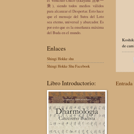
el Vehículo Único (Ekayana 法華一
乘), siendo todos medios válidos
para alcanzar el Despertar. Esto hace
que el mensaje del Sutra del Loto
sea eterno, universal y abarcador. Es
por esto que es la enseñanza máxima
del Buda en el mundo.
Koshiki
de camb
Enlaces
Shingi Hokke shu
Shingi Hokke Shu Facebook
Libro Introductorio:
Entrada 