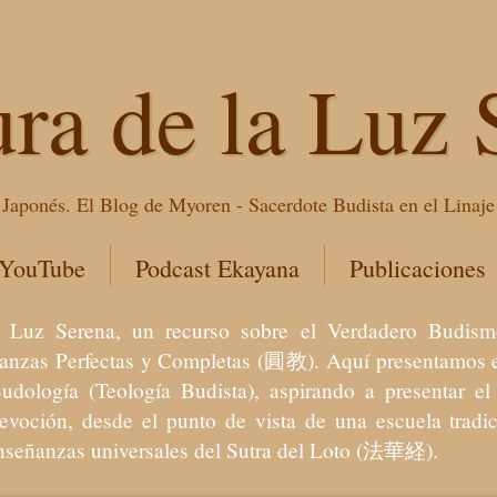
ura de la Luz 
Japonés. El Blog de Myoren - Sacerdote Budista en el Linaj
 YouTube
Podcast Ekayana
Publicaciones
 la Luz Serena, un recurso sobre el Verdadero Bu
eñanzas Perfectas y Completas (圓教). Aquí presentamos e
Budología (Teología Budista), aspirando a presentar 
devoción, desde el punto de vista de una escuela trad
enseñanzas universales del Sutra del Loto (法華経).