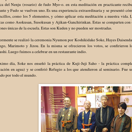
ica del Nenju (rosario) de fudo Myo-o. en esta meditación en practicante reci
cante y Fudo se vuelven uno. Es una experiencia extraordinaria y se presentó c
ncillos, como los 5 elementos, y cómo aplicar esta meditación a nuestra vida. 
icas como Asokusan, Susokusan y Ajikan-Ganchirinkan. Estas se comparten con 
ones únicas de la escuela. Estas son Kuden y no pueden ser mostradas.
iormente se realizó la ceremonia Nyumon por Koshikidake Soke, Hayes Daisendats
ango, Marimoto y Jizou. En la misma se ofrecieron los votos, se confirieron
hi. Luego fuimos a celebrar en un restaurante indio.
ximo día, Soke nos enseñó la práctica de Kuji-Juji Saho - la práctica compl
icación en agua) y se confirió Refugio a los que atendieron al seminario. Fue 
do por todo el mundo.