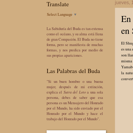
Translate
jueves, 
Select Language
▼
En 
en 
La Sabiduría del Buda es tan extensa
como el océano, y su alma está llena
de gran Compasión. El Buda no tiene
El Shug
forma, pero se manifiesta de muchas
es una
formas, y nos predica por medio de
son ll
sus propias apariciones.
misma 
Yamabus
Las Palabras del Buda
la nat
convert
"Si un buen hombre o una buena
mujer, después de mi extinción,
explica el
Sutra del Loto
a una sola
persona, debes de saber que esa
persona es un Mensajero del Honrado
por el Mundo, ha sido enviado por el
Honrado por el Mundo y hace el
trabajo del Honrado por el Mundo".