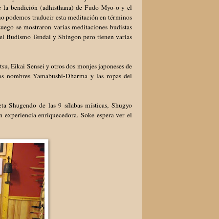
be la bendición (adhisthana) de Fudo Myo-o y el
ómo podemos traducir esta meditación en términos
Luego se mostraron varias meditaciones budistas
el Budismo Tendai y Shingon pero tienen varias
u, Eikai Sensei y otros dos monjes japoneses de
 los nombres Yamabushi-Dharma y las ropas del
eta Shugendo de las 9 sílabas místicas, Shugyo
un experiencia enriquecedora. Soke espera ver el