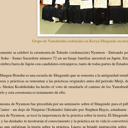
Grupo de Yamabushis ordenados en Koryu Shugendo mostran
temente se celebró la ceremonia de Tokudo (ordenación) Nyumon - Entrando por
 Soke - Sumo Sacerdote número 72 en un linaje familiar ancestral en Japón. Es
celebra fuera de Japón con candidatos extranjeros, tanto de todas partes de Esta
hugen Honshu es una escuela de Shugendo que se remonta a la antiguedad siendo 
zas y prácticas se remontan a las prácticas originales antes del periodo Meiji,
s. Shokai Koshikidake ha hecho el voto de enseñarle el camino de los Yamabushi
rlo y esta ceremonia es testamento de ello.
emonia de Nyumon fue precedida por un seminario sobre el Shugendo para el púb
Center - un dojo de Ninjutsu (Toshindo) liderado por Stephen Hayes, estudiante
ia de Nyumon, se tocó la importancia de la práctica sobre la teoría. El Shugendo 
s y las deidades te mostrarán el conocimiento y la práctica en tu vida lo convertirá
 que enfatizan la teoría sobre la práctica. Luego se brindó instrucción sobre 