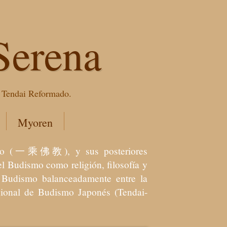
Serena
e Tendai Reformado.
Myoren
dismo (一乘佛教), y sus posteriores
l Budismo como religión, filosofía y
el Budismo balanceadamente entre la
icional de Budismo Japonés (Tendai-