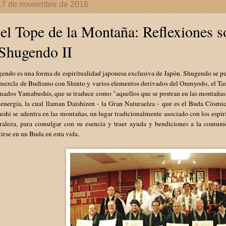
17 de noviembre de 2016
el Tope de la Montaña: Reflexiones 
Shugendo II
endo es una forma de espiritualidad japonesa exclusiva de Japón. Shugendo se p
 mezcla de Budismo con Shinto y varios elementos derivados del Onmyodo, el Ta
amados Yamabushis, que se traduce como "aquellos que se postran en las montaña
energía, la cual llaman Daishizen - la Gran Naturaelza - que es el Buda Cósmi
hi se adentra en las montañas, un lugar tradicionalmente asociado con los espírit
uraleza, para comulgar con su esencia y traer ayuda y bendiciones a la comun
irse en un Buda en esta vida.