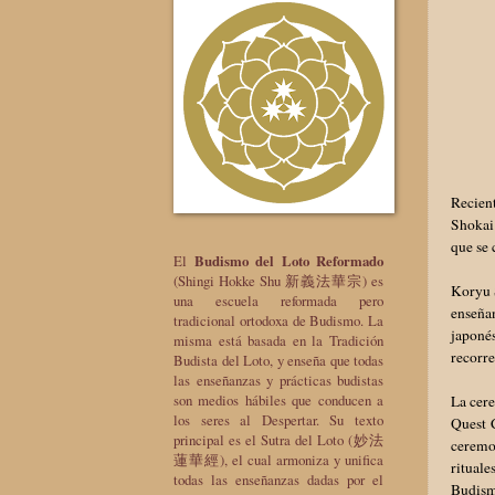
Recien
Shokai
que se 
El
Budismo del Loto Reformado
(Shingi Hokke Shu 新義法華宗) es
Koryu S
una escuela reformada pero
enseñan
tradicional ortodoxa de Budismo. La
japoné
misma está basada en la Tradición
recorre
Budista del Loto, y enseña que todas
las enseñanzas y prácticas budistas
son medios hábiles que conducen a
La cer
los seres al Despertar. Su texto
Quest 
principal es el Sutra del Loto (妙法
ceremon
蓮華經), el cual armoniza y unifica
rituale
todas las enseñanzas dadas por el
Budismo