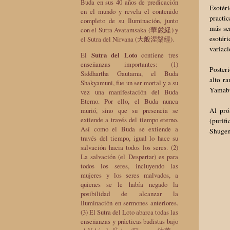
Buda en sus 40 años de predicación
Esotér
en el mundo y revela el contenido
practi
completo de su Iluminación, junto
más se
con el Sutra Avatamsaka (華厳経) y
esotér
el Sutra del Nirvana (大般涅槃經).
variaci
El
Sutra del Loto
contiene tres
enseñanzas importantes: (1)
Poster
Siddhartha Gautama, el Buda
alto r
Shakyamuni, fue un ser mortal y a su
Yamabus
vez una manifestación del Buda
Eterno. Por ello, el Buda nunca
murió, sino que su presencia se
Al pró
extiende a través del tiempo eterno.
(purif
Así como el Buda se extiende a
Shugen
través del tiempo, igual lo hace su
salvación hacia todos los seres. (2)
La salvación (el Despertar) es para
todos los seres, incluyendo las
mujeres y los seres malvados, a
quienes se le había negado la
posibilidad de alcanzar la
Iluminación en sermones anteriores.
(3) El Sutra del Loto abarca todas las
enseñanzas y prácticas budistas bajo