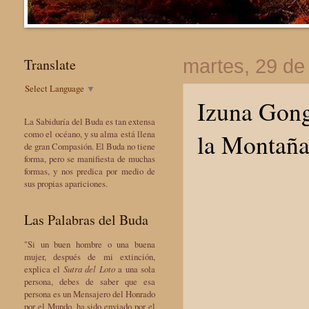
Translate
martes, 29 de
Select Language
▼
Izuna Gong
La Sabiduría del Buda es tan extensa
la Montañ
como el océano, y su alma está llena
de gran Compasión. El Buda no tiene
forma, pero se manifiesta de muchas
formas, y nos predica por medio de
sus propias apariciones.
Las Palabras del Buda
"Si un buen hombre o una buena
mujer, después de mi extinción,
explica el
Sutra del Loto
a una sola
persona, debes de saber que esa
persona es un Mensajero del Honrado
por el Mundo, ha sido enviado por el