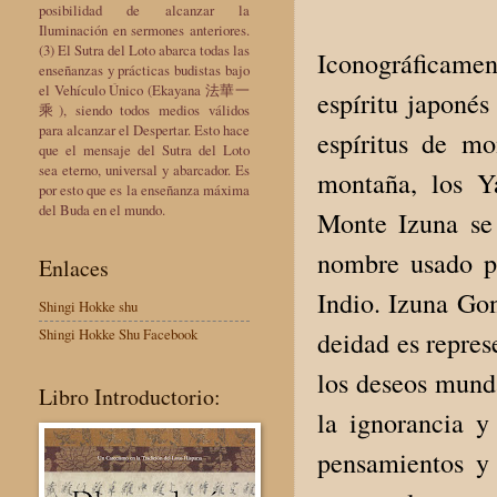
posibilidad de alcanzar la
Iluminación en sermones anteriores.
(3) El Sutra del Loto abarca todas las
Iconográficamen
enseñanzas y prácticas budistas bajo
el Vehículo Único (Ekayana 法華一
espíritu japoné
乘), siendo todos medios válidos
para alcanzar el Despertar. Esto hace
espíritus de m
que el mensaje del Sutra del Loto
sea eterno, universal y abarcador. Es
montaña, los Y
por esto que es la enseñanza máxima
del Buda en el mundo.
Monte Izuna se
nombre usado pa
Enlaces
Indio.
Izuna Gon
Shingi Hokke shu
Shingi Hokke Shu Facebook
deidad es repres
los deseos munda
Libro Introductorio:
la ignorancia y
pensamientos y