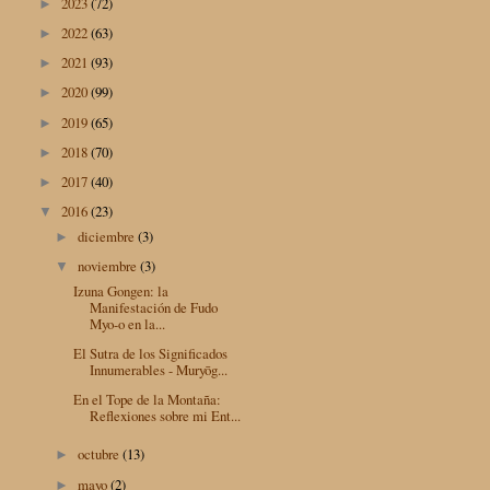
2023
(72)
►
2022
(63)
►
2021
(93)
►
2020
(99)
►
2019
(65)
►
2018
(70)
►
2017
(40)
►
2016
(23)
▼
diciembre
(3)
►
noviembre
(3)
▼
Izuna Gongen: la
Manifestación de Fudo
Myo-o en la...
El Sutra de los Significados
Innumerables - Muryōg...
En el Tope de la Montaña:
Reflexiones sobre mi Ent...
octubre
(13)
►
mayo
(2)
►