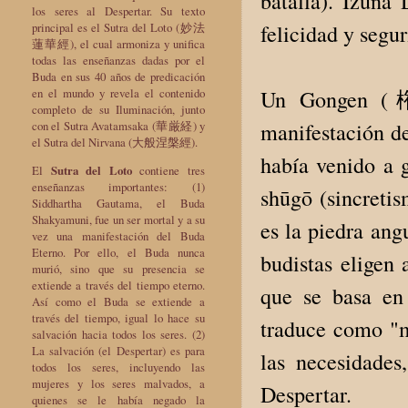
batalla
).
Izuna
los seres al Despertar. Su texto
felicidad
y segur
principal es el Sutra del Loto (妙法
蓮華經), el cual armoniza y unifica
todas las enseñanzas dadas por el
Buda en sus 40 años de predicación
Un Gongen (権現
en el mundo y revela el contenido
completo de su Iluminación, junto
manifestación d
con el Sutra Avatamsaka (華厳経) y
el Sutra del Nirvana (大般涅槃經).
había venido a g
El
Sutra del Loto
contiene tres
enseñanzas importantes: (1)
shūgō (sincreti
Siddhartha Gautama, el Buda
Shakyamuni, fue un ser mortal y a su
es la piedra ang
vez una manifestación del Buda
Eterno. Por ello, el Buda nunca
budistas eligen 
murió, sino que su presencia se
extiende a través del tiempo eterno.
que se basa en
Así como el Buda se extiende a
través del tiempo, igual lo hace su
traduce como "m
salvación hacia todos los seres. (2)
La salvación (el Despertar) es para
las necesidades
todos los seres, incluyendo las
mujeres y los seres malvados, a
Despertar.
quienes se le había negado la