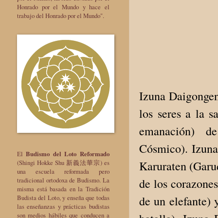
Honrado por el Mundo y hace el
trabajo del Honrado por el Mundo".
Izuna
Daigonge
los seres
a la s
emanación) de
Cósmico)
.
Izun
El
Budismo del Loto Reformado
Karuraten
(
Garu
(Shingi Hokke Shu 新義法華宗) es
una escuela reformada pero
de
los corazone
tradicional ortodoxa de Budismo. La
misma está basada en la Tradición
de
un elefante
)
Budista del Loto, y enseña que todas
las enseñanzas y prácticas budistas
son medios hábiles que conducen a