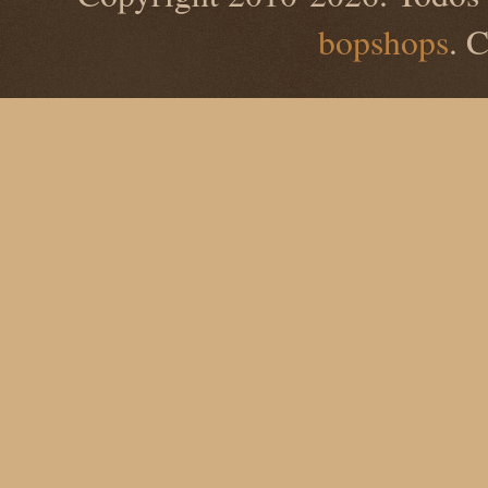
bopshops
. 