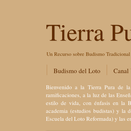
Tierra P
Un Recurso sobre Budismo Tradicional 
Budismo del Loto
Canal
Bienvenido a la Tierra Pura de
ramificaciones, a la luz de las Ens
estilo de vida, con énfasis en la 
academia (estudios budistas) y la 
Escuela del Loto Reformada) y las 