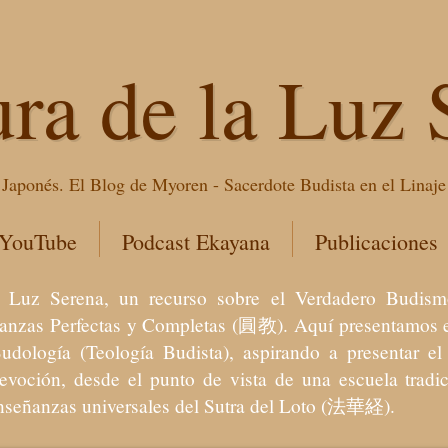
ura de la Luz 
Japonés. El Blog de Myoren - Sacerdote Budista en el Linaj
 YouTube
Podcast Ekayana
Publicaciones
 la Luz Serena, un recurso sobre el Verdadero Bu
eñanzas Perfectas y Completas (圓教). Aquí presentamos e
Budología (Teología Budista), aspirando a presentar 
devoción, desde el punto de vista de una escuela trad
enseñanzas universales del Sutra del Loto (法華経).