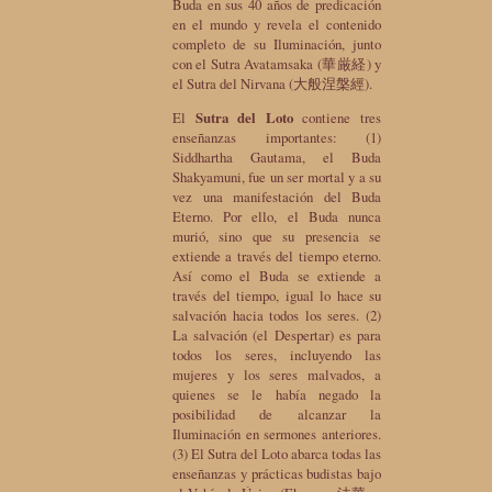
Buda en sus 40 años de predicación
en el mundo y revela el contenido
completo de su Iluminación, junto
con el Sutra Avatamsaka (華厳経) y
el Sutra del Nirvana (大般涅槃經).
El
Sutra del Loto
contiene tres
enseñanzas importantes: (1)
Siddhartha Gautama, el Buda
Shakyamuni, fue un ser mortal y a su
vez una manifestación del Buda
Eterno. Por ello, el Buda nunca
murió, sino que su presencia se
extiende a través del tiempo eterno.
Así como el Buda se extiende a
través del tiempo, igual lo hace su
salvación hacia todos los seres. (2)
La salvación (el Despertar) es para
todos los seres, incluyendo las
mujeres y los seres malvados, a
quienes se le había negado la
posibilidad de alcanzar la
Iluminación en sermones anteriores.
(3) El Sutra del Loto abarca todas las
enseñanzas y prácticas budistas bajo