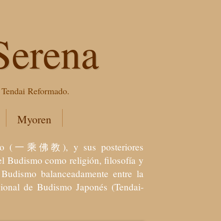
Serena
e Tendai Reformado.
Myoren
dismo (一乘佛教), y sus posteriores
l Budismo como religión, filosofía y
el Budismo balanceadamente entre la
icional de Budismo Japonés (Tendai-