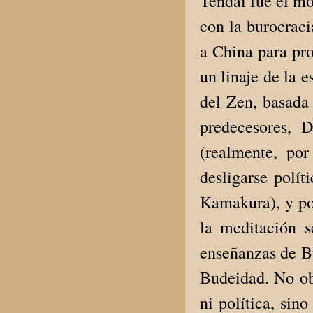
Tendai fue el m
con la burocraci
a China para pro
un linaje de la 
del Zen, basada
predecesores, 
(realmente, por
desligarse polít
Kamakura), y por
la meditación s
enseñanzas de Bu
Budeidad. No obs
ni política, sin