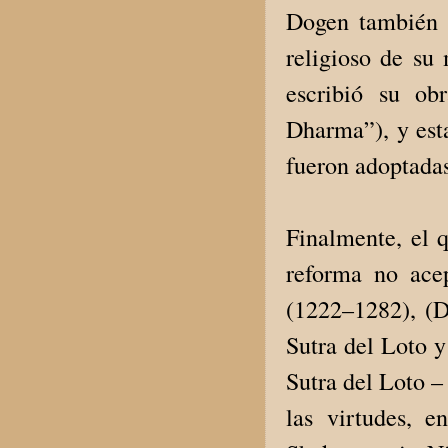
Dogen también e
religioso de su
escribió su ob
Dharma”), y esta
fueron adoptada
Finalmente, el q
reforma no ace
(1222–1282), (D
Sutra del Loto y
Sutra del Loto 
las virtudes, e