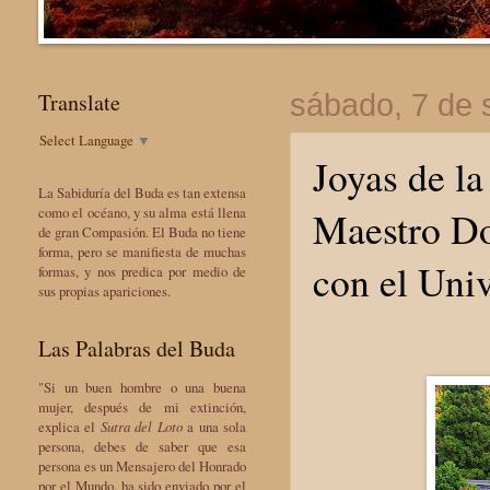
Translate
sábado, 7 de 
Select Language
▼
Joyas de la
La Sabiduría del Buda es tan extensa
Maestro D
como el océano, y su alma está llena
de gran Compasión. El Buda no tiene
forma, pero se manifiesta de muchas
con el Uni
formas, y nos predica por medio de
sus propias apariciones.
Las Palabras del Buda
"Si un buen hombre o una buena
mujer, después de mi extinción,
explica el
Sutra del Loto
a una sola
persona, debes de saber que esa
persona es un Mensajero del Honrado
por el Mundo, ha sido enviado por el