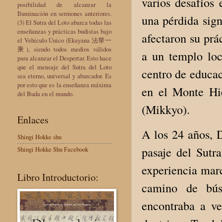
varios desafíos
posibilidad de alcanzar la
Iluminación en sermones anteriores.
una pérdida sign
(3) El Sutra del Loto abarca todas las
enseñanzas y prácticas budistas bajo
afectaron su prá
el Vehículo Único (Ekayana 法華一
乘), siendo todos medios válidos
a un templo loc
para alcanzar el Despertar. Esto hace
que el mensaje del Sutra del Loto
centro de educac
sea eterno, universal y abarcador. Es
por esto que es la enseñanza máxima
en el Monte Hie
del Buda en el mundo.
(Mikkyo).
Enlaces
A los 24 años, D
Shingi Hokke shu
pasaje del Sutra
Shingi Hokke Shu Facebook
experiencia marc
Libro Introductorio:
camino de bús
encontraba a v