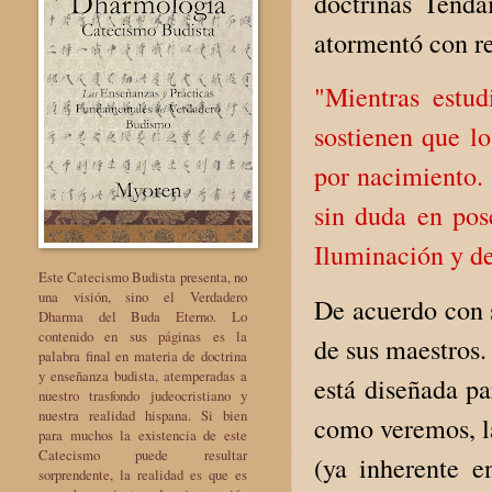
doctrinas Tenda
atormentó con re
"Mientras estud
sostienen que l
por nacimiento. 
sin duda en pos
Iluminación y de
Este Catecismo Budista presenta, no
una visión, sino el Verdadero
De acuerdo con s
Dharma del Buda Eterno. Lo
contenido en sus páginas es la
de sus maestros.
palabra final en materia de doctrina
y enseñanza budista, atemperadas a
está diseñada pa
nuestro trasfondo judeocristiano y
nuestra realidad hispana. Si bien
como veremos, la
para muchos la existencia de este
Catecismo puede resultar
(ya inherente e
sorprendente, la realidad es que es