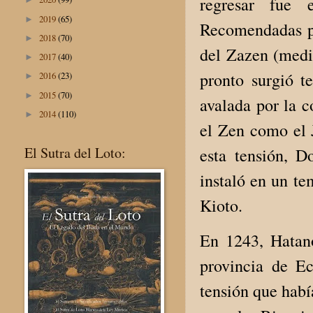
regresar fue e
2019
(65)
►
Recomendadas pa
2018
(70)
►
del Zazen (medit
2017
(40)
►
pronto surgió t
2016
(23)
►
2015
(70)
►
avalada por la 
2014
(110)
►
el Zen como el 
El Sutra del Loto:
esta tensión, 
instaló en un te
Kioto.
En 1243, Hatano
provincia de E
tensión que habí