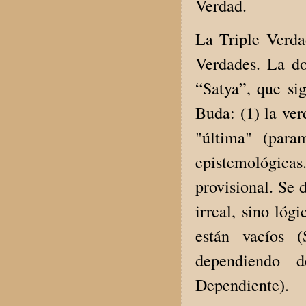
Verdad.
La Triple Verda
Verdades. La do
“Satya”, que sig
Buda: (1) la ver
"última" (para
epistemológic
provisional. Se 
irreal, sino lóg
están vacíos (
dependiendo d
Dependiente).