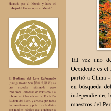
Honrado por el Mundo y hace el
trabajo del Honrado por el Mundo".
Tal vez uno d
Occidente es el
partió a China -
El
Budismo del Loto Reformado
(Shingi Hokke Shu 新義法華宗) es
en búsqueda de
una escuela reformada pero
tradicional ortodoxa de Budismo. La
independiente, 
misma está basada en la Tradición
Budista del Loto, y enseña que todas
maestros del Per
las enseñanzas y prácticas budistas
son medios hábiles que conducen a