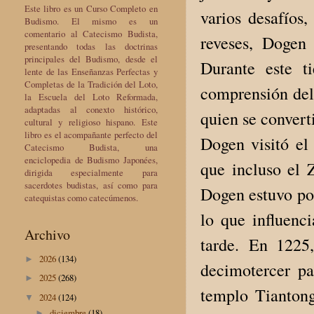
Este libro es un Curso Completo en
varios desafíos,
Budismo. El mismo es un
comentario al Catecismo Budista,
reveses, Dogen
presentando todas las doctrinas
principales del Budismo, desde el
Durante este t
lente de las Enseñanzas Perfectas y
Completas de la Tradición del Loto,
comprensión del 
la Escuela del Loto Reformada,
adaptadas al conexto histórico,
quien se convert
cultural y religioso hispano. Este
libro es el acompañante perfecto del
Dogen visitó el
Catecismo Budista, una
enciclopedia de Budismo Japonées,
que incluso el 
dirigida especialmente para
sacerdotes budistas, así como para
Dogen estuvo poc
catequistas como catecúmenos.
lo que influenci
Archivo
tarde. En 1225,
2026
(134)
►
decimotercer pa
2025
(268)
►
templo Tianton
2024
(124)
▼
diciembre
(18)
►