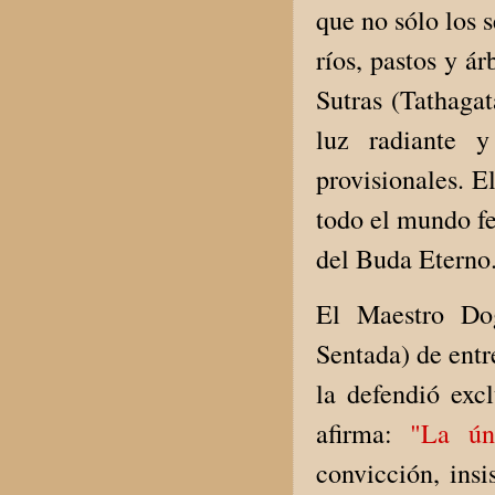
que no sólo los 
ríos, pastos y á
Sutras (Tathagat
luz radiante 
provisionales. E
todo el mundo f
del Buda Eterno
El Maestro Dog
Sentada) de entr
la defendió exc
afirma:
"La ún
convicción, insi