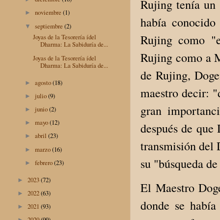
Rujing tenía un 
noviembre
(1)
►
había conocido 
septiembre
(2)
▼
Rujing como "e
Joyas de la Tesorería ídel
Dharma: La Sabiduría de...
Rujing como a M
Joyas de la Tesorería ídel
Dharma: La Sabiduría de...
de Rujing, Dogen
agosto
(18)
►
maestro decir: "
julio
(9)
►
gran importanc
junio
(2)
►
mayo
(12)
►
después de que 
abril
(23)
►
transmisión del
marzo
(16)
►
su "búsqueda de 
febrero
(23)
►
2023
(72)
►
El Maestro Doge
2022
(63)
►
donde se había 
2021
(93)
►
2020
(99)
►