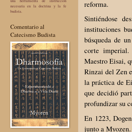
una herramienta de instrucción
reforma.
necesaria en la doctrina y la fe
budista.
Sintiéndose de
Comentario al
instituciones b
Catecismo Budista
búsqueda de un 
corte imperial
Maestro Eisai, q
Rinzai del Zen 
la práctica de E
que decidió part
profundizar su 
En 1223, Dogen 
junto a Myozen. 