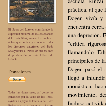
escuela Rinzai
práctica, al que
Dogen vivía y 
encuentra cerca 
El Sutra del Loto es considerado la
una depresión. E
expresión máxima de las enseñanzas
del Buda Shakyamuni. Es un texto
"crítica rigur
único que unifica y armoniza todos
los discursos anteriores del Buda
llamándolo Eih
Shakyamuni a travéz de sus 80 años
de predicación por todo el Norte de
principales de la
la India.
Dogen pasó el r
Donaciones
llegó a infundi
monástica, haci
Todas las donaciones, así como las
movimiento, de
ganancias por la venta de los libros,
ayudan a apoyar la Escuela del Loto
Incluso activida
Reformada y a hacer el Dharma