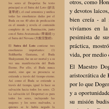
otros, como Hone
los seres al Despertar. Su texto
principal es el Sutra del Loto (妙法
y devotos laicos
蓮華經), el cual armoniza y unifica
todas las enseñanzas dadas por el
bien creía - al
Buda en sus 40 años de predicación
en el mundo y revela el contenido
vivíamos en la
completo de su Iluminación, junto
con el Sutra Avatamsaka (華厳経) y
pesimista de su
el Sutra del Nirvana (大般涅槃經).
práctica, mostr
El
Sutra del Loto
contiene tres
enseñanzas importantes: (1)
vida, por medio 
Siddhartha Gautama, el Buda
Shakyamuni, fue un ser mortal y a su
vez una manifestación del Buda
El Maestro Dog
Eterno. Por ello, el Buda nunca
murió, sino que su presencia se
aristocrática de
extiende a través del tiempo eterno.
Así como el Buda se extiende a
por lo que Dogen
través del tiempo, igual lo hace su
salvación hacia todos los seres. (2)
y a oportunidade
La salvación (el Despertar) es para
todos los seres, incluyendo las
su misión budis
mujeres y los seres malvados, a
quienes se le había negado la