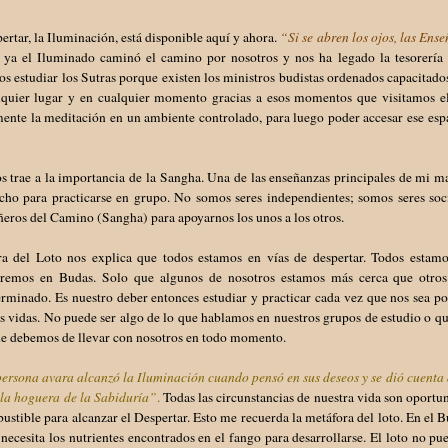
ertar, la Iluminación, está disponible aquí y ahora.
“Si se abren los ojos, las Ens
 ya el Iluminado caminó el camino por nosotros y nos ha legado la tesorería d
 estudiar los Sutras porque existen los ministros budistas ordenados capacitad
lquier lugar y en cualquier momento gracias a esos momentos que visitamos e
ente la meditación en un ambiente controlado, para luego poder accesar ese espac
s trae a la importancia de la Sangha. Una de las enseñanzas principales de mi 
echo para practicarse en grupo. No somos seres independientes; somos seres soc
eros del Camino (Sangha) para apoyarnos los unos a los otros.
ra del Loto nos explica que todos estamos en vías de despertar. Todos estam
remos en Budas. Solo que algunos de nosotros estamos más cerca que otros
rminado. Es nuestro deber entonces estudiar y practicar cada vez que nos sea p
s vidas. No puede ser algo de lo que hablamos en nuestros grupos de estudio o q
ue debemos de llevar con nosotros en todo momento.
rsona avara alcanzó la Iluminación cuando pensó en sus deseos y se dió cuenta d
 la hoguera de la Sabiduría”
.
Todas las circunstancias de nuestra vida son oportun
ustible para alcanzar el Despertar. Esto me recuerda la metáfora del loto. En el B
 necesita los nutrientes encontrados en el fango para desarrollarse. El loto no p