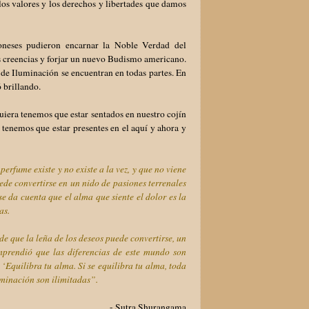
los valores y los derechos y libertades que damos
oneses pudieron encarnar la Noble Verdad del
us creencias y forjar un nuevo Budismo americano.
de Iluminación se encuentran en todas partes. En
ó brillando.
uiera tenemos que estar sentados en nuestro cojín
tenemos que estar presentes en el aquí y ahora y
fume existe y no existe a la vez, y que no viene
e convertirse en un nido de pasiones terrenales
 da cuenta que el alma que siente el dolor es la
as.
e que la leña de los deseos puede convertirse, un
prendió que las diferencias de este mundo son
‘Equilibra tu alma. Si se equilibra tu alma, toda
uminación son ilimitadas”.
- Sutra Shurangama