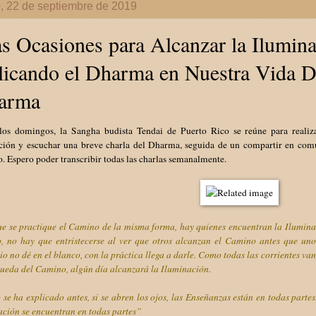
, 22 de septiembre de 2019
s Ocasiones para Alcanzar la Ilumina
icando el Dharma en Nuestra Vida Di
arma
los domingos, la Sangha budista Tendai de Puerto Rico se reúne para realizar
ción y escuchar una breve charla del Dharma, seguida de un compartir en comun
o. Espero poder transcribir todas las charlas semanalmente.
e se practique el Camino de la misma forma, hay quienes encuentran la Iluminac
o, no hay que entristecerse al ver que otros alcanzan el Camino antes que u
io no dé en el blanco, con la práctica llega a darle. Como todas las corrientes v
queda del Camino, algún día alcanzará la Iluminación.
e ha explicado antes, si se abren los ojos, las Enseñanzas están en todas part
ación se encuentran en todas partes”