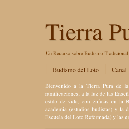
Tierra P
Un Recurso sobre Budismo Tradicional 
Budismo del Loto
Canal
Bienvenido a la Tierra Pura de
ramificaciones, a la luz de las Ens
estilo de vida, con énfasis en la 
academia (estudios budistas) y la 
Escuela del Loto Reformada) y las 