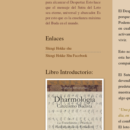
para alcanzar el Despertar. Esto hace
que el mensaje del Sutra del Loto
El Desp
sea eterno, universal y abarcador. Es
porque
por esto que es la enseñanza máxima
Podemos
del Buda en el mundo.
en cua
activam
Enlaces
vivir.
Shingi Hokke shu
Esto no
Shingi Hokke Shu Facebook
esta h
compañ
Libro Introductorio:
El Sut
devend
predete
nuestra
algo q
“Una pe
día, en
el comb
El loto