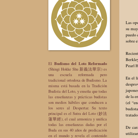
Las op
su may
puedo c
sobre e
Recien
Berkley
El
Budismo del Loto Reformado
Pearl 
(Shingi Hokke Shu 新義法華宗) es
una escuela reformada pero
En el 
tradicional ortodoxa de Budismo. La
desprov
misma está basada en la Tradición
japones
Budista del Loto, y enseña que todas
de la e
las enseñanzas y prácticas budistas
son medios hábiles que conducen a
(el “e
los seres al Despertar. Su texto
budista
principal es el Sutra del Loto (妙法
tratad
蓮華經), el cual armoniza y unifica
todas las enseñanzas dadas por el
De cara
Buda en sus 40 años de predicación
utiliz
en el mundo y revela el contenido