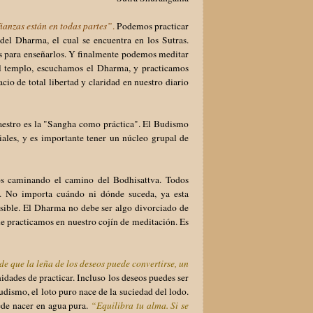
eñanzas están en todas partes”
.
Podemos practicar
el Dharma, el cual se encuentra en los Sutras.
os para enseñarlos. Y finalmente podemos meditar
l templo, escuchamos el Dharma, y practicamos
io de total libertad y claridad en nuestro diario
maestro es la "Sangha como práctica". El Budismo
iales, y es importante tener un núcleo grupal de
os caminando el camino del Bodhisattva. Todos
. No importa cuándo ni dónde suceda, ya esta
osible. El Dharma no debe ser algo divorciado de
ue practicamos en nuestro cojín de meditación. Es
e que la leña de los deseos puede convertirse, un
idades de practicar. Incluso los deseos puedes ser
udismo, el loto puro nace de la suciedad del lodo.
uede nacer en agua pura.
“Equilibra tu alma. Si se