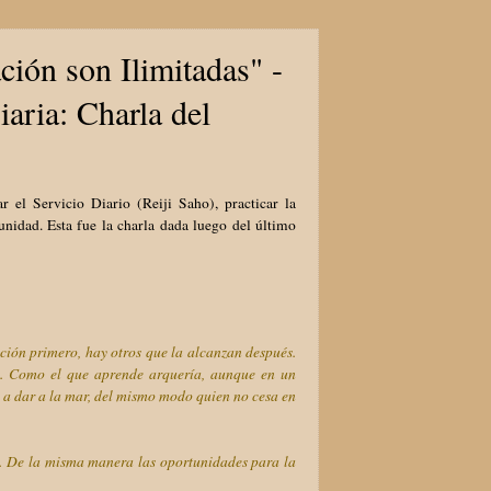
ción son Ilimitadas" -
aria: Charla del
 el Servicio Diario (Reiji Saho), practicar la
idad. Esta fue la charla dada luego del último
ión primero, hay otros que la alcanzan después.
no. Como el que aprende arquería, aunque en un
an a dar a la mar, del mismo modo quien no cesa en
es. De la misma manera las oportunidades para la