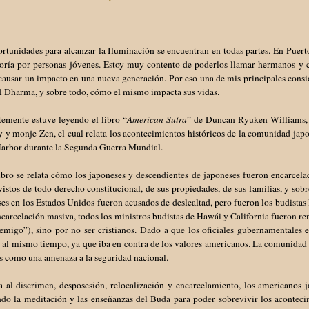
ortunidades para alcanzar la Iluminación se encuentran en todas partes. En Pue
oría por personas jóvenes. Estoy muy contento de poderlos llamar hermanos y c
ausar un impacto en una nueva generación. Por eso una de mis principales consi
l Dharma, y sobre todo, cómo el mismo impacta sus vidas.
temente estuve leyendo el libro “
American Sutra
” de Duncan Ryuken Williams,
 y monje Zen, el cual relata los acontecimientos históricos de la comunidad jap
Harbor durante la Segunda Guerra Mundial.
libro se relata cómo los japoneses y descendientes de japoneses fueron encarce
istos de todo derecho constitucional, de sus propiedades, de sus familias, y sobr
es en los Estados Unidos fueron acusados de deslealtad, pero fueron los budistas
ncarcelación masiva, todos los ministros budistas de Hawái y California fueron re
nemigo”), sino por no ser cristianos. Dado a que los oficiales gubernamentales
 al mismo tiempo, ya que iba en contra de los valores americanos. La comunidad 
os como una amenaza a la seguridad nacional.
 al discrimen, desposesión, relocalización y encarcelamiento, los americanos j
ando la meditación y las enseñanzas del Buda para poder sobrevivir los acontec