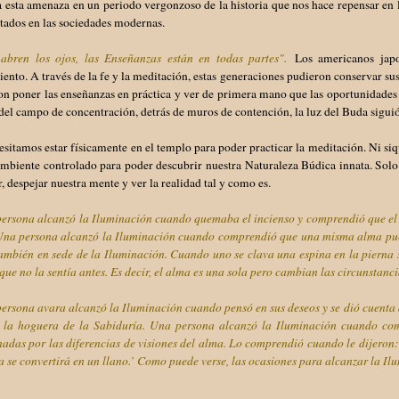
a esta amenaza en un periodo vergonzoso de la historia que nos hace repensar en 
tados en las sociedades modernas.
 abren los ojos, las Enseñanzas están en todas partes".
Los americanos jap
ento. A través de la fe y la meditación, estas generaciones pudieron conservar s
n poner las enseñanzas en práctica y ver de primera mano que las oportunidades 
el campo de concentración, detrás de muros de contención, la luz del Buda sigui
sitamos estar físicamente en el templo para poder practicar la meditación. Ni siq
mbiente controlado para poder descubrir nuestra Naturaleza Búdica innata. Solo 
r, despejar nuestra mente y ver la realidad tal y como es.
rsona alcanzó la Iluminación cuando quemaba el incienso y comprendió que el per
 Una persona alcanzó la Iluminación cuando comprendió que una misma alma pued
mbién en sede de la Iluminación. Cuando uno se clava una espina en la pierna se
ue no la sentía antes. Es decir, el alma es una sola pero cambian las circunstanci
rsona avara alcanzó la Iluminación cuando pensó en sus deseos y se dió cuenta d
n la hoguera de la Sabiduría. Una persona alcanzó la Iluminación cuando com
adas por las diferencias de visiones del alma. Lo comprendió cuando le dijeron: 
ra se convertirá en un llano.’ Como puede verse, las ocasiones para alcanzar la Il