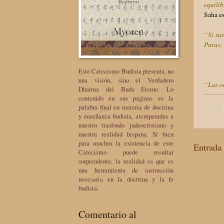
equilib
Saha es
“Si sus
Puras; 
Este Catecismo Budista presenta, no
una visión, sino el Verdadero
“Las oc
Dharma del Buda Eterno. Lo
contenido en sus páginas es la
palabra final en materia de doctrina
y enseñanza budista, atemperadas a
nuestro trasfondo judeocristiano y
nuestra realidad hispana. Si bien
para muchos la existencia de este
Entrada 
Catecismo puede resultar
sorprendente, la realidad es que es
una herramienta de instrucción
necesaria en la doctrina y la fe
budista.
Comentario al