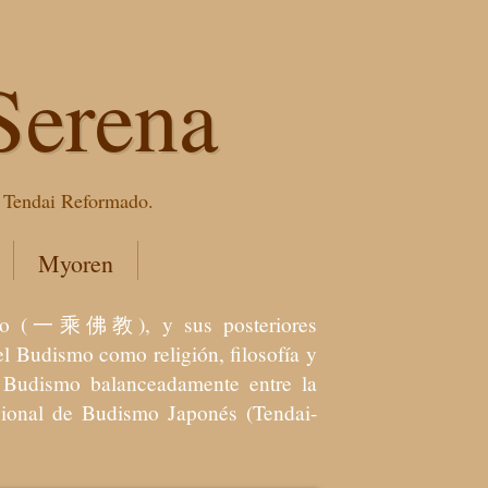
Serena
e Tendai Reformado.
Myoren
dismo (一乘佛教), y sus posteriores
l Budismo como religión, filosofía y
el Budismo balanceadamente entre la
icional de Budismo Japonés (Tendai-