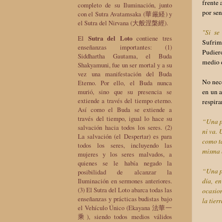
frente 
completo de su Iluminación, junto
por sen
con el Sutra Avatamsaka (華厳経) y
el Sutra del Nirvana (大般涅槃經).
"Si se
El
Sutra del Loto
contiene tres
Sufrimi
enseñanzas importantes: (1)
Pudiero
Siddhartha Gautama, el Buda
medio d
Shakyamuni, fue un ser mortal y a su
vez una manifestación del Buda
No nece
Eterno. Por ello, el Buda nunca
murió, sino que su presencia se
en un a
extiende a través del tiempo eterno.
respira
Así como el Buda se extiende a
través del tiempo, igual lo hace su
“Una pe
salvación hacia todos los seres. (2)
ni va.
La salvación (el Despertar) es para
como ta
todos los seres, incluyendo las
misma q
mujeres y los seres malvados, a
quienes se le había negado la
“Una pe
posibilidad de alcanzar la
Iluminación en sermones anteriores.
día, e
(3) El Sutra del Loto abarca todas las
ocasion
enseñanzas y prácticas budistas bajo
la tier
el Vehículo Único (Ekayana 法華一
乘), siendo todos medios válidos