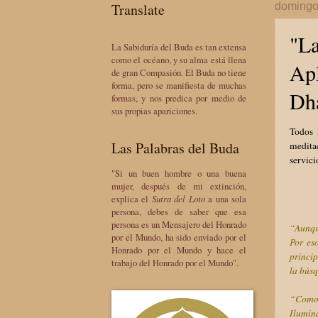
Translate
domingo
"La
La Sabiduría del Buda es tan extensa
como el océano, y su alma está llena
Apl
de gran Compasión. El Buda no tiene
forma, pero se manifiesta de muchas
Dh
formas, y nos predica por medio de
sus propias apariciones.
Todos 
Las Palabras del Buda
medita
servici
"Si un buen hombre o una buena
mujer, después de mi extinción,
explica el
Sutra del Loto
a una sola
persona, debes de saber que esa
persona es un Mensajero del Honrado
“Aunqu
por el Mundo, ha sido enviado por el
Por es
Honrado por el Mundo y hace el
princip
trabajo del Honrado por el Mundo".
la bús
“Como s
Ilumin