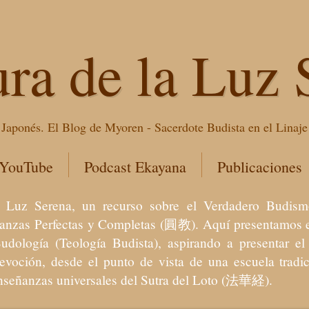
ura de la Luz 
Japonés. El Blog de Myoren - Sacerdote Budista en el Linaj
 YouTube
Podcast Ekayana
Publicaciones
 la Luz Serena, un recurso sobre el Verdadero Bu
eñanzas Perfectas y Completas (圓教). Aquí presentamos e
Budología (Teología Budista), aspirando a presentar 
devoción, desde el punto de vista de una escuela trad
enseñanzas universales del Sutra del Loto (法華経).